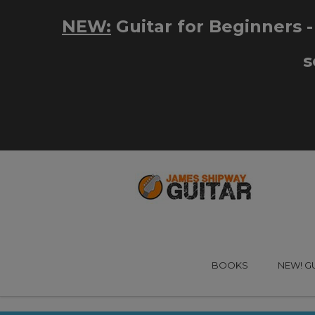
BOOKS
NEW! G